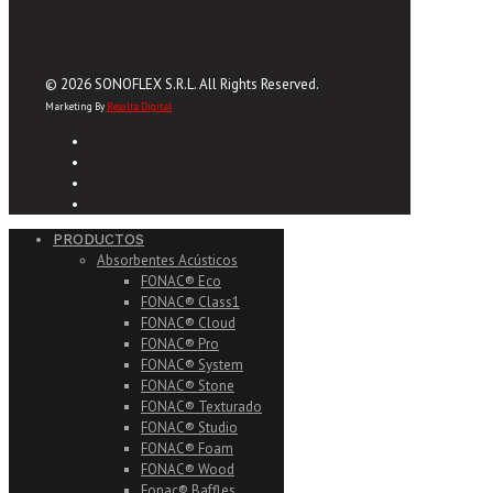
© 2026 SONOFLEX S.R.L. All Rights Reserved.
Marketing By
Resulta Digital
PRODUCTOS
Absorbentes Acústicos
FONAC® Eco
FONAC® Class1
FONAC® Cloud
FONAC® Pro
FONAC® System
FONAC® Stone
FONAC® Texturado
FONAC® Studio
FONAC® Foam
FONAC® Wood
Fonac® Baffles