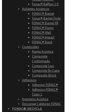
Fonac® Baffles 2.0
Aislantes Acústicos
FONAC® Barrier
Fonac® Barrier Forte
FONAC® Barrier FR
FONAC® Doors
FONAC® Wall
FONAC® Impact
FONAC® Band
Composites
Manta Acústica
Composite
Conformado
Composite Liso
Composite Bi-Capa
Composite Block
Adhesivos
Adhesivo FONAC®
Adhesivo FONAC®
Class 1
Ingeniería Acústica
Descargar Catálogo FONAC
FONAC® RECYCLE