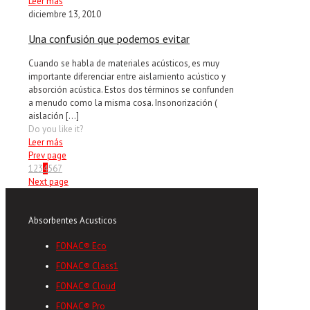
Leer más
diciembre 13, 2010
Una confusión que podemos evitar
Cuando se habla de materiales acústicos, es muy
importante diferenciar entre aislamiento acústico y
absorción acústica. Estos dos términos se confunden
a menudo como la misma cosa. Insonorización (
aislación
[…]
Do you like it?
Leer más
Prev page
1
2
3
4
5
6
7
Next page
Absorbentes Acusticos
FONAC® Eco
FONAC® Class1
FONAC® Cloud
FONAC® Pro