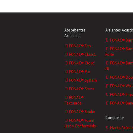
Absorbentes
Aislantes Acústi
Acusticos
FONAC® Barri
FONAC® Eco
FONAC® Barri
FONAC® Class1
Forte
FONAC® Cloud
FONAC® Barri
FR
FONAC® Pro
FONAC® Doo
FONAC® System
FONAC® Wall
FONAC® Stone
FONAC® Impa
FONAC®
Texturado
FONAC® Ban
FONAC® Studio
Composite
FONAC® Foam
Liso y Conformado
Manta Acústi