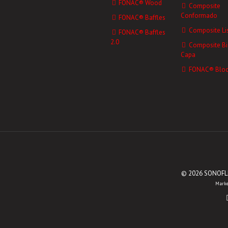
FONAC® Wood
Composite
Conformado
FONAC® Baffles
Composite Li
FONAC® Baffles
2.0
Composite Bi
Capa
FONAC® Bloc
© 2026 SONOFLEX
Marke