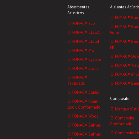
Absorbentes
Aislantes Acústi
Acusticos
FONAC® Barri
FONAC® Eco
FONAC® Barri
FONAC® Class1
Forte
FONAC® Cloud
FONAC® Barri
FR
FONAC® Pro
FONAC® Doo
FONAC® System
FONAC® Wall
FONAC® Stone
FONAC® Impa
FONAC®
Texturado
FONAC® Ban
FONAC® Studio
Composite
FONAC® Foam
Liso y Conformado
Manta Acústi
FONAC® Wood
Composite
Conformado
FONAC® Baffles
Composite Li
FONAC® Baffles