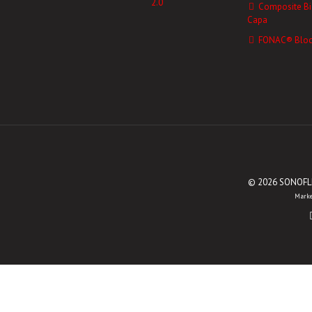
2.0
Composite Bi
Capa
FONAC® Bloc
© 2026 SONOFLEX
Marke