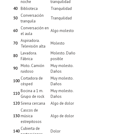
noche
tranquilidad
40
Biblioteca
Tranquilidad
Conversación
50
Tranquilidad
tranquila
Conversación en
60
Algo molesto
el aula
Aspiradora.
70
Molesto
Televisión alta
Lavadora.
Molesto. Daño
80
Fábrica
posible
Moto. Camión
Muy molesto.
90
ruidoso
Daños
Cortadora de
Muy molesto.
100
césped
Daños
Bocina a 1 m.
Muy molesto.
110
Grupo de rock
Daños
120
Sirena cercana
Algo de dolor
Cascos de
130
música
Algo de dolor
estrepitosos
Cubierta de
140
Dolor