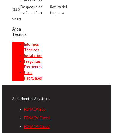
portaaviones
Despegue de
Rotura del
150
avión a 25 m
tímpano
Share
Área
Técnica
Informes
Técnicos
Instalación
Preguntas
Frecuentes
Usos
Habituales
Absorbentes Acusticos
FONAC® Eco
FONAC® Class1
FONAC® Cloud