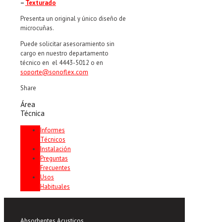
–
Texturado
Presenta un original y único diseño de
microcuñas.
Puede solicitar asesoramiento sin
cargo en nuestro departamento
técnico en el 4443-5012 o en
soporte@sonoflex.com
Share
Área
Técnica
Informes
Técnicos
Instalación
Preguntas
Frecuentes
Usos
Habituales
Absorbentes Acusticos