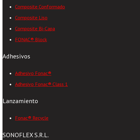
Composite Conformado
Composite Liso
Composite Bi-Capa
FONAC® Block
Adhesivos
Adhesivo Fonac®
Adhesivo Fonac® Class 1
Lanzamiento
Fonac® Recycle
SONOFLEX S.R.L.