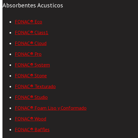
Absorbentes Acusticos
FONAC® Eco
FONAC® Class1
FONAC® Cloud
FONAC® Pro
FONAC® System
FONAC® Stone
FONAC® Texturado
FONAC® Studio
FONAC® Foam Liso y Conformado
FONAC® Wood
FONAC® Baffles