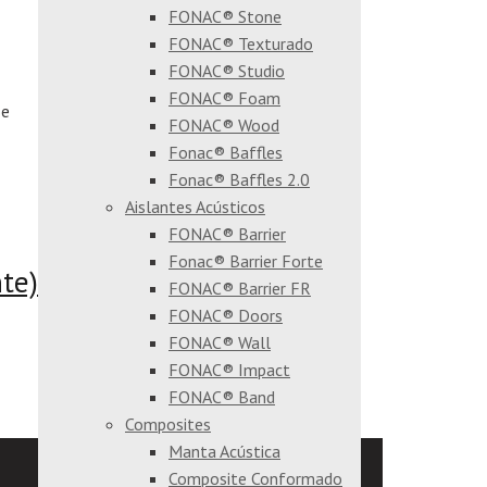
FONAC® Stone
FONAC® Texturado
FONAC® Studio
FONAC® Foam
Se
FONAC® Wood
Fonac® Baffles
Fonac® Baffles 2.0
Aislantes Acústicos
FONAC® Barrier
Fonac® Barrier Forte
te)
FONAC® Barrier FR
FONAC® Doors
FONAC® Wall
FONAC® Impact
FONAC® Band
Composites
Manta Acústica
Composite Conformado