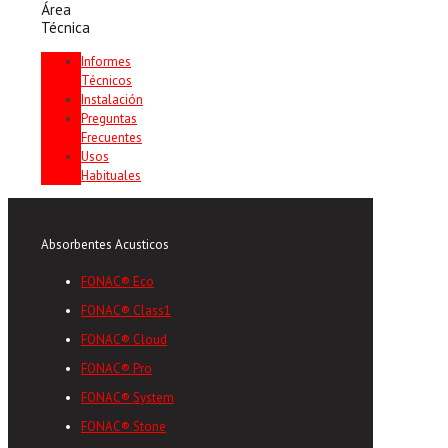
Área
Técnica
Informes
Técnicos
Instalación
Preguntas
Frecuentes
Usos
Habituales
Absorbentes Acusticos
FONAC® Eco
FONAC® Class1
FONAC® Cloud
FONAC® Pro
FONAC® System
FONAC® Stone