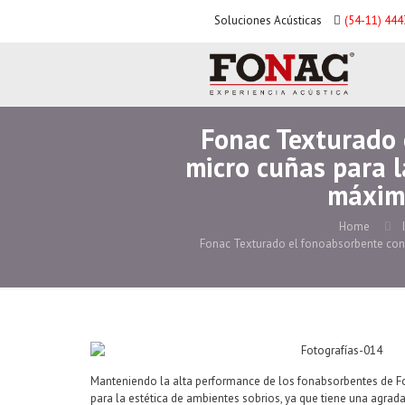
Soluciones Acústicas
(54-11) 44
Fonac Texturado 
micro cuñas para l
máxim
Home
Fonac Texturado el fonoabsorbente con
Manteniendo la alta performance de los fonabsorbentes de F
para la estética de ambientes sobrios, ya que tiene una agrad