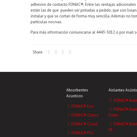
adhesivo de contacto FONAC®. Entre las ventajas adicionale
están las de que pueden ser pintadas a pedido, que son liviana
instalar y que se cortan de forma muy sencilla. Además no t
partículas nocivas.
Para más información comunicarse al 4443-5012 o por mail
Share
Absorbentes
Aislantes Acústi
Acusticos
FONAC® Barri
FONAC® Eco
FONAC® Barri
FONAC® Class1
Forte
FONAC® Cloud
FONAC® Barri
FR
FONAC® Pro