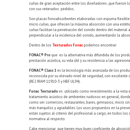
cuñas de gran aceptación entre los diseñadores ,que fueron 
con sus reiterados pedidos
.
Son placas fonoabsorbentes elaboradas con espuma flexible
micro cuñas, que ofrecen la máxima absorción con una estéti
cuñas facilitan la penetración del sonido dentro del material 
perpendicular a la incidencia del sonido, aumentando la absor
Dentro de los
Texturados Fonac
podemos encontrar:
FONAC® Pro
que es la alternativa más difundida de los prod
prestación acústica, su vida útil y su resistencia a las agresion
FONAC® Class 1
es la tecnología más avanzada de los prod
reconocida por su elevado nivel de seguridad, con excelente
(RE2 IRAM 11910-3 y HBF UL94).
Fonac Texturado
es utilizado como revestimiento a la vista 
tratamiento acústico de ambientes ruidosos en general, donde 
como ser: comercios, restaurantes, bares, gimnasios, micro ci
más tranquilos y agradables. Los usos propuestos en la present
están sujetos al criterio del profesional a cargo, en todos los 
normativa al respecto.
Cabe mencionar que tienen muy buen coeficiente de absorción