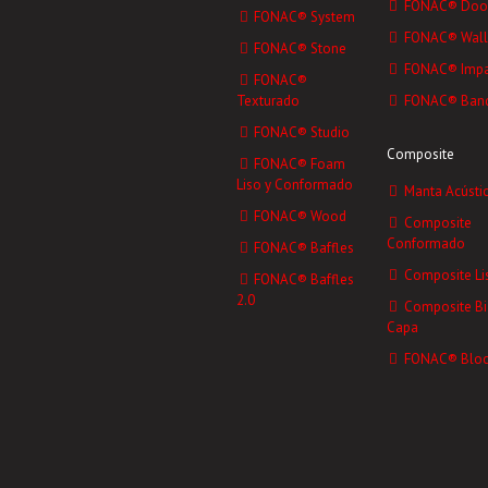
FONAC® Doo
FONAC® System
FONAC® Wall
FONAC® Stone
FONAC® Impa
FONAC®
Texturado
FONAC® Ban
FONAC® Studio
Composite
FONAC® Foam
Liso y Conformado
Manta Acústi
FONAC® Wood
Composite
Conformado
FONAC® Baffles
Composite Li
FONAC® Baffles
2.0
Composite Bi
Capa
FONAC® Bloc