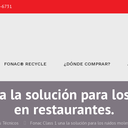
3-6731
FONAC® RECYCLE
¿DÓNDE COMPRAR?
a la solución para lo
en restaurantes.
 Técnicos
Fonac Class 1 una la solución para los ruidos mole