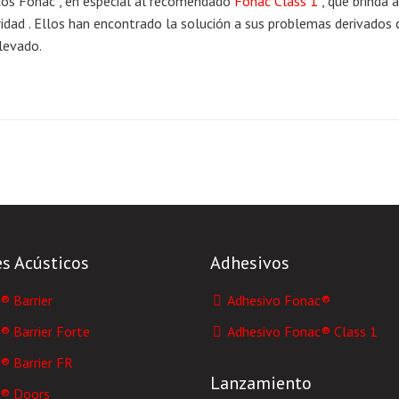
icos Fonac , en especial al recomendado
Fonac Class 1
, que brinda 
ridad . Ellos han encontrado la solución a sus problemas derivados c
elevado.
es Acústicos
Adhesivos
 Barrier
Adhesivo Fonac®
 Barrier Forte
Adhesivo Fonac® Class 1
 Barrier FR
Lanzamiento
® Doors