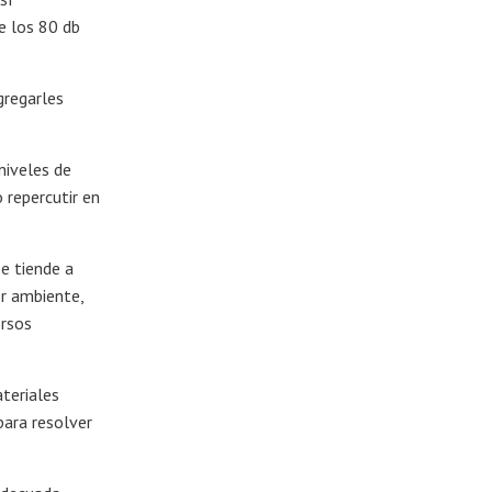
e los 80 db
gregarles
niveles de
 repercutir en
se tiende a
er ambiente,
ersos
ateriales
para resolver
.