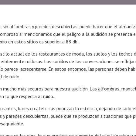
 sin alfombras y paredes descubiertas, puede hacer que el almuerz
sombroso si mencionamos que el peligro a la audición se presenta 
dio en estos sitios es superior a 88 db.
stilo actual de los restaurantes de moda, los suelos y los techos
reíblemente ruidosas. Los sonidos de las conversaciones se reflejan
ido parece acrecentarse. En estos entornos, las personas deben hab
l de ruido.
 son mucho más seguros para nuestra audición. Las alfombras, mantel
n lo que respecta al ruido.
rantes, bares o cafeterías priorizan la estética, dejando de lado e
as y paredes descubiertas, puede que se produzcan situaciones que 
esagradable.
a que se les oiga, lo que produce un aumento del nivel de ruido y a