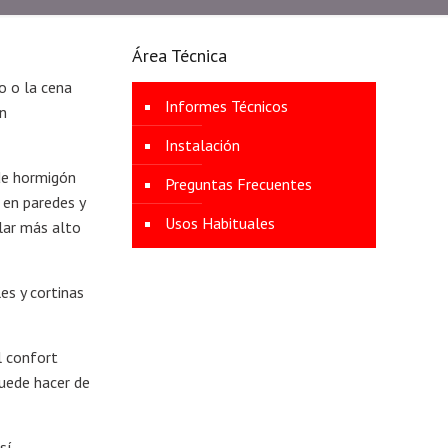
Área Técnica
o o la cena
Informes Técnicos
en
Instalación
 de hormigón
Preguntas Frecuentes
 en paredes y
Usos Habituales
lar más alto
es y cortinas
l confort
puede hacer de
sí