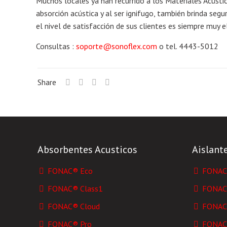
Muchos locales ya han recurrido a los Materiales Acúst
absorción acústica y al ser ignifugo, también brinda segu
el nivel de satisfacción de sus clientes es siempre muy 
Consultas :
soporte@sonoflex.com
o tel. 4443-5012
Share
Absorbentes Acusticos
Aislant
FONAC® Eco
FONAC®
FONAC® Class1
FONAC®
FONAC® Cloud
FONAC®
FONAC® Pro
FONAC