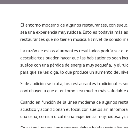
El entorno moderno de algunos restaurantes, con suelos
sea una experiencia muy ruidosa. Esto es todavía más a
restaurantes que no tienen música. El nivel de sonido me
La razón de estos alarmantes resultados podría ser el e
descubiertos pueden hacer que las habitaciones sean inc
suelos con una pérdida de energía muy pequeña, y el ru
para que se les oiga, lo que produce un aumento del nive
Si de audición se trata, los restaurantes tradicionales
contribuyen a que el entorno sea mucho más saludable e
Cuando en función de la línea moderna de algunos restau
acústico y acondicionan el local con suelos sin alfombr
una cena, comida o café una experiencia muy ruidosa y d
En estos lugares, las personas deben hablar más alto par