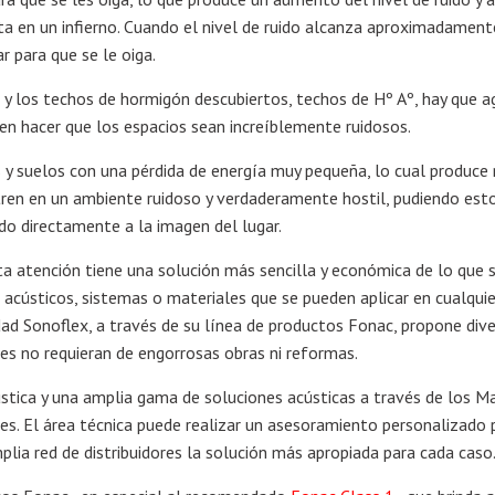
ta en un infierno. Cuando el nivel de ruido alcanza aproximadament
r para que se le oiga.
y los techos de hormigón descubiertos, techos de Hº Aº, hay que a
en hacer que los espacios sean increíblemente ruidosos.
s y suelos con una pérdida de energía muy pequeña, lo cual produce 
ren en un ambiente ruidoso y verdaderamente hostil, pudiendo esto
o directamente a la imagen del lugar.
ta atención tiene una solución más sencilla y económica de lo que 
 acústicos, sistemas o materiales que se pueden aplicar en cualqui
lidad Sonoflex, a través de su línea de productos Fonac, propone div
es no requieran de engorrosas obras ni reformas.
ústica y una amplia gama de soluciones acústicas a través de los M
s. El área técnica puede realizar un asesoramiento personalizado 
plia red de distribuidores la solución más apropiada para cada caso