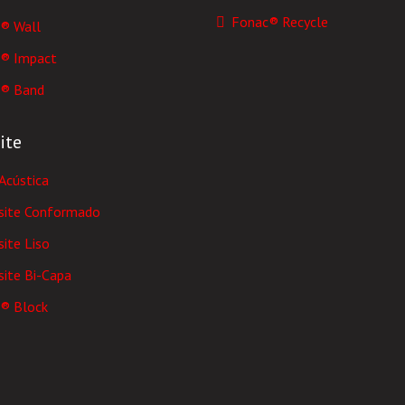
Fonac® Recycle
® Wall
® Impact
® Band
ite
Acústica
ite Conformado
ite Liso
ite Bi-Capa
® Block