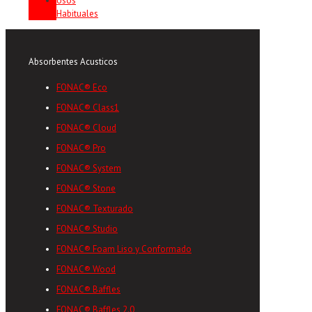
Usos
Habituales
Absorbentes Acusticos
FONAC® Eco
FONAC® Class1
FONAC® Cloud
FONAC® Pro
FONAC® System
FONAC® Stone
FONAC® Texturado
FONAC® Studio
FONAC® Foam Liso y Conformado
FONAC® Wood
FONAC® Baffles
FONAC® Baffles 2.0