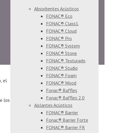
Absorbentes Acústicos
FONAC® Eco
FONAC® Class1
FONAC® Cloud
FONAC® Pro
FONAC® System
FONAC® Stone
FONAC® Texturado
FONAC® Studio
FONAC® Foam
, el
FONAC® Wood
Fonac® Baffles
Fonac® Baffles 2.0
e los
Aislantes Acústicos
FONAC® Barrier
Fonac® Barrier Forte
FONAC® Barrier FR