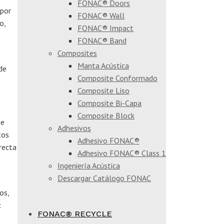
FONAC® Doors
 por
FONAC® Wall
o,
FONAC® Impact
FONAC® Band
Composites
Manta Acústica
de
Composite Conformado
Composite Liso
Composite Bi-Capa
Composite Block
ue
Adhesivos
tos
Adhesivo FONAC®
irecta
Adhesivo FONAC® Class 1
Ingeniería Acústica
Descargar Catálogo FONAC
os,
:
FONAC® RECYCLE