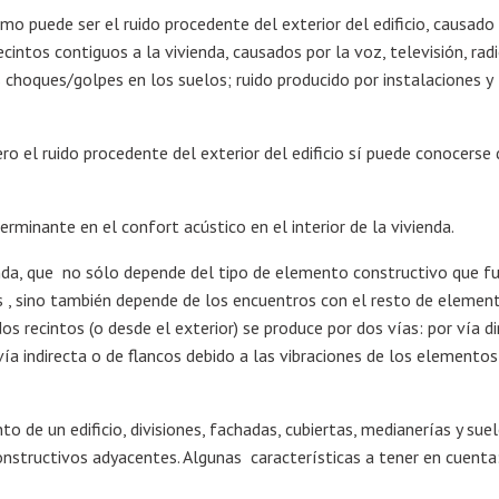
omo puede ser el ruido procedente del exterior del edificio, causado
recintos contiguos a la vivienda, causados por la voz, televisión, radi
s choques/golpes en los suelos; ruido producido por instalaciones y
ero el ruido procedente del exterior del edificio sí puede conocerse 
terminante en el confort acústico en el interior de la vivienda.
enda, que no sólo depende del tipo de elemento constructivo que f
os , sino también depende de los encuentros con el resto de elemen
dos recintos (o desde el exterior) se produce por dos vías: por vía d
vía indirecta o de flancos debido a las vibraciones de los elementos
de un edificio, divisiones, fachadas, cubiertas, medianerías y suel
structivos adyacentes. Algunas características a tener en cuenta