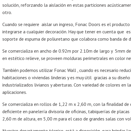
solución, reforzando la aislación en estas particiones acústicame
otro.
Cuando se requiere aislar un ingreso, Fonac Doors es el producto
integrarse a cualquier decoración. Hay que tener en cuenta que e
soporte de espuma de poliuretano que colabora como banda de d
Se comercializa en ancho de 0.92m por 2.10m de largo y 5mm de e
en estético relieve, se proveen molduras perimetrales en color n
También podemos utilizar Fonac Wall , cuando es necesario reduci
habitaciones o viviendas linderas y es muy útil gracias a su diseñ
industrializados livianos y aberturas. Con variedad de colores en
aplicaciones.
Se comercializa en rollos de 1,22 m x 2,60 m, con la finalidad de
deficiente en panelería divisoria de oficinas, tabiquerías de plac
2,60 m de altura, en 5,00 m para el caso de grandes salas con v
Nuestro departamento técnico, está a disposición para brindar las