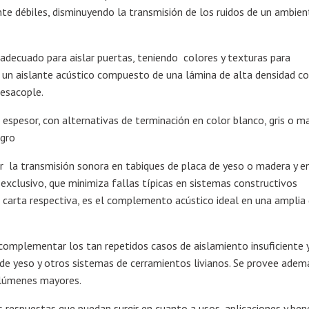
nte débiles, disminuyendo la transmisión de los ruidos de un ambien
 adecuado para aislar puertas, teniendo colores y texturas para
s un aislante acústico compuesto de una lámina de alta densidad c
esacople.
spesor, con alternativas de terminación en color blanco, gris o m
egro
r la transmisión sonora en tabiques de placa de yeso o madera y e
o exclusivo, que minimiza fallas típicas en sistemas constructivos
 la carta respectiva, es el complemento acústico ideal en una ampli
 complementar los tan repetidos casos de aislamiento insuficiente 
as de yeso y otros sistemas de cerramientos livianos. Se provee adem
olúmenes mayores.
 respuestas que puedan surgir en cuanto a usos, aplicaciones y bene