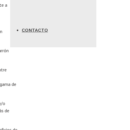
te a
CONTACTO
on
arrón
ntre
a gama de
y/o
ás de
ficios de