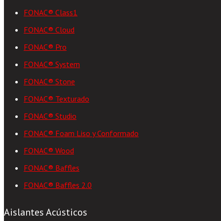
FONAC® Class1
FONAC® Cloud
FONAC® Pro
FONAC® System
FONAC® Stone
FONAC® Texturado
FONAC® Studio
FONAC® Foam Liso y Conformado
FONAC® Wood
FONAC® Baffles
FONAC® Baffles 2.0
Aislantes Acústicos