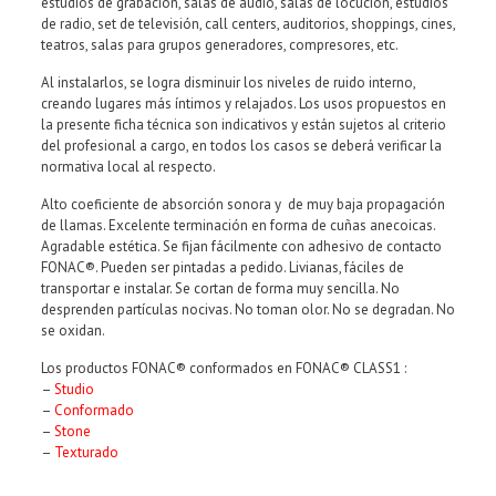
estudios de grabación, salas de audio, salas de locución, estudios
de radio, set de televisión, call centers, auditorios, shoppings, cines,
teatros, salas para grupos generadores, compresores, etc.
Al instalarlos, se logra disminuir los niveles de ruido interno,
creando lugares más íntimos y relajados. Los usos propuestos en
la presente ficha técnica son indicativos y están sujetos al criterio
del profesional a cargo, en todos los casos se deberá verificar la
normativa local al respecto.
Alto coeficiente de absorción sonora y de muy baja propagación
de llamas. Excelente terminación en forma de cuñas anecoicas.
Agradable estética. Se fijan fácilmente con adhesivo de contacto
FONAC®. Pueden ser pintadas a pedido. Livianas, fáciles de
transportar e instalar. Se cortan de forma muy sencilla. No
desprenden partículas nocivas. No toman olor. No se degradan. No
se oxidan.
Los productos FONAC® conformados en FONAC® CLASS1 :
–
Studio
–
Conformado
–
Stone
–
Texturado