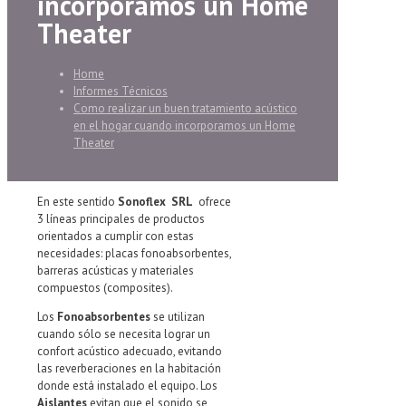
incorporamos un Home
Theater
Home
Informes Técnicos
Como realizar un buen tratamiento acústico
en el hogar cuando incorporamos un Home
Theater
En este sentido
Sonoflex SRL
ofrece
3 líneas principales de productos
orientados a cumplir con estas
necesidades: placas fonoabsorbentes,
barreras acústicas y materiales
compuestos (composites).
Los
Fonoabsorbentes
se utilizan
cuando sólo se necesita lograr un
confort acústico adecuado, evitando
las reverberaciones en la habitación
donde está instalado el equipo. Los
Aislantes
evitan que el sonido se