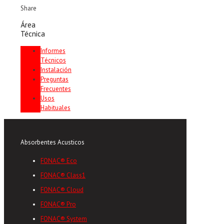
Share
Área
Técnica
Informes
Técnicos
Instalación
Preguntas
Frecuentes
Usos
Habituales
Absorbentes Acusticos
FONAC® Eco
FONAC® Class1
FONAC® Cloud
FONAC® Pro
FONAC® System